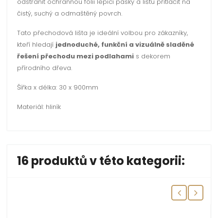
odstranit ochrannou fólii lepicí pásky a lištu přitlačit na
čistý, suchý a odmaštěný povrch.
Tato přechodová lišta je ideální volbou pro zákazníky,
kteří hledají
jednoduché, funkční a vizuálně sladěné
řešení přechodu mezi podlahami
s dekorem
přírodního dřeva.
Šířka x délka: 30 x 900mm
Materiál: hliník
16 produktů v této kategorii: