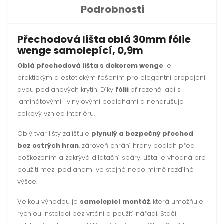
Podrobnosti
Přechodová lišta oblá 30mm fólie
wenge samolepící, 0,9m
Oblá přechodová lišta s dekorem wenge
je
praktickým a estetickým řešením pro elegantní propojení
dvou podlahových krytin. Díky
fólii
přirozeně ladí s
laminátovými i vinylovými podlahami a nenarušuje
celkový vzhled interiéru.
Oblý tvar lišty zajišťuje
plynulý a bezpečný přechod
bez ostrých hran
, zároveň chrání hrany podlah před
poškozením a zakrývá dilatační spáry. Lišta je vhodná pro
použití mezi podlahami ve stejné nebo mírně rozdílné
výšce.
Velkou výhodou je
samolepicí montáž
, která umožňuje
rychlou instalaci bez vrtání a použití nářadí. Stačí