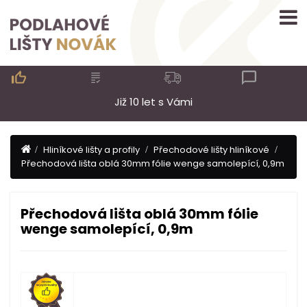

Již 10 let s Vámi
Hliníkové lišty a profily
Přechodové lišty hliníkové
Přechodová lišta oblá 30mm fólie wenge samolepící, 0,9m
Přechodová lišta oblá 30mm fólie
wenge samolepící, 0,9m