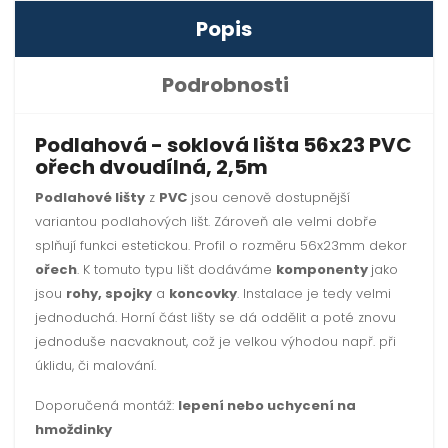
Popis
Podrobnosti
Podlahová - soklová lišta 56x23 PVC
ořech dvoudílná, 2,5m
Podlahové lišty
z
PVC
jsou cenově dostupnější
variantou podlahových lišt. Zároveň ale velmi dobře
splňují funkci estetickou. Profil o rozměru 56x23mm dekor
ořech
. K tomuto typu lišt dodáváme
komponenty
jako
jsou
rohy, spojky
a
koncovky
. Instalace je tedy velmi
jednoduchá. Horní část lišty se dá oddělit a poté znovu
jednoduše nacvaknout, což je velkou výhodou např. při
úklidu, či malování.
Doporučená montáž:
lepení nebo uchycení na
hmoždinky