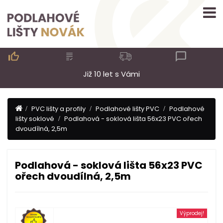

Již 10 let s Vámi
PVC lišty a profily
Podlahové lišty PVC
Podlahové
lišty soklové
Podlahová - soklová lišta 56x23 PVC ořech
dvoudílná, 2,5m
Podlahová - soklová lišta 56x23 PVC
ořech dvoudílná, 2,5m
Výprodej!