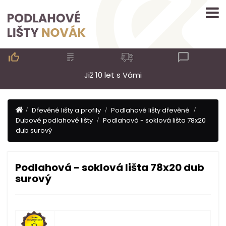

Již 10 let s Vámi
Dřevěné lišty a profily
Podlahové lišty dřevěné
Dubové podlahové lišty
Podlahová - soklová lišta 78x20
dub surový
Podlahová - soklová lišta 78x20 dub
surový