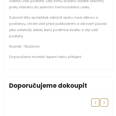
odstínu vaší podlahy. Díky tomu snadno sladíte všechny
prvky interiéru do jednoho harmonického celku.
Dubová lišta spolehlivě zakrývá spáru mezi stěnou a
podlahou, chrání zeď před poškozením a zároveň působí
jako estetický detail, který podtrhne kvalitu a styl vaší
podlahy.
Rozměr: 78x20mm
Doporučená montáž: lepení nebo přibíjení
Doporučujeme dokoupit