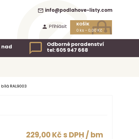
info@podlahove-listy.com
mail_outline
KOŠÍK
Přihlásit
person
0 ks
- 0,00 Kč
Odborné poradenství
 nad
tel: 605 947 668
 bílá RAL9003
229,00 Kč s DPH
/ bm