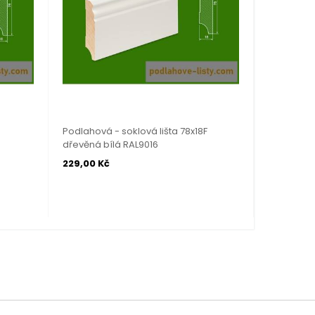
Podlahová - soklová lišta 78x18F
Podlahová 
dřevěná bílá RAL9016
dřevěná b
229,00 Kč
179,00 Kč