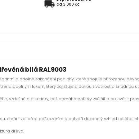
od 3 000 Kč
 dřevěná bílá RAL9003
legantní a odolné zakončení podlahy, které spojuje přirozenou pevn
atřena odolným lakem, který zajišťuje dlouhou životnost a snadnou ú
tle, vzdušně a esteticky, což pomáhá opticky zvětšit a prosvětlit pro
ou, chrání zdi před poškozením a dotváří dokonalý vzhled celého inte
ktura dřeva.