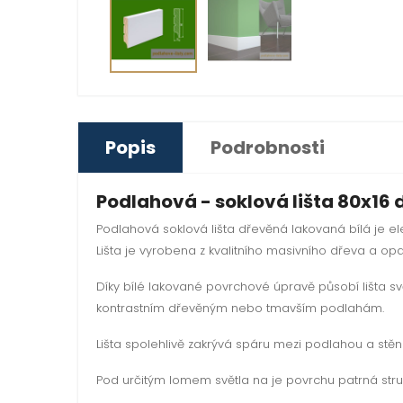
Popis
Podrobnosti
Podlahová - soklová lišta 80x16
Podlahová soklová lišta dřevěná lakovaná bílá je e
Lišta je vyrobena z kvalitního masivního dřeva a op
Díky bílé lakované povrchové úpravě působí lišta svě
kontrastním dřevěným nebo tmavším podlahám.
Lišta spolehlivě zakrývá spáru mezi podlahou a stěn
Pod určitým lomem světla na je povrchu patrná stru