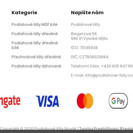
Kategorie
Napište nám
Podlahové lišty MDF bílé
Podlahové lišty
Podlahové lišty dřevěné
Riegerova 56
566 01 Vysoké Mýto
Podlahové lišty dřevěné
bílé
IČO: 70145938
Přechodové lišty dřevěné
DIČ: CZ7908023684
Podlahové lišty dýhované
Telefonní číslo: +420 605 947 6
E-mail: info@podlahove-listy.c
Copyright © 2020 Podlahové lišty Novák |
Tvorba PrestaShopu 1Prest