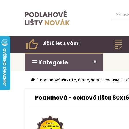
Již 10 let s Vámi
Kategorie
Podlahové lišty bílé, černé, šedé - exklusiv
Dř
Podlahová - soklová lišta 80x1