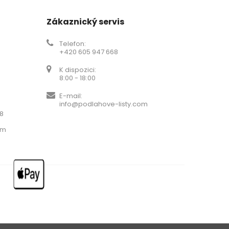
Zákaznický servis
Telefon:
+420 605 947 668
K dispozici:
8:00 - 18:00
E-mail:
info@podlahove-listy.com
68
om
a