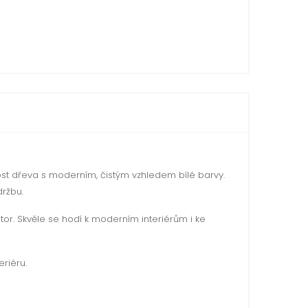
ost dřeva s moderním, čistým vzhledem bílé barvy.
držbu.
stor. Skvěle se hodí k moderním interiérům i ke
riéru.