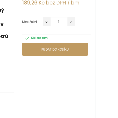
189,26 Kč bez DPH
/ bm
ný
Množství
 v
trů
Skladem

PŘIDAT DO KOŠÍKU