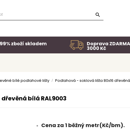

99% zboží skladem
Doprava ZDARMA
3000 Kč
evěné bílé podlahové lišty
Podlahová - soklová lišta 80x16 dřevěná
6 dřevěná bílá RAL9003
Cena za 1 běžný metr(Kč/bm).