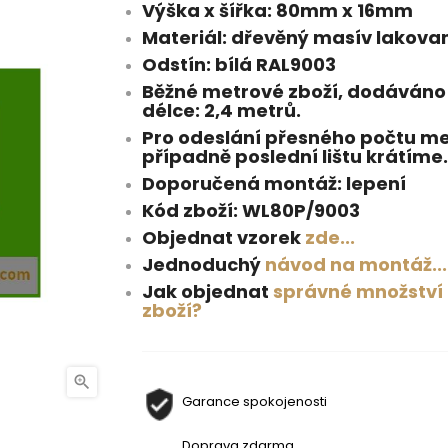
Výška x šířka: 80mm x 16mm
Materiál: dřevěný masív lakova
Odstín: bílá RAL9003
Běžné metrové zboží, dodáváno
délce: 2,4 metrů.
Pro odeslání přesného počtu me
případně poslední lištu krátíme.
Doporučená montáž: lepení
Kód zboží: WL80P/9003
Objednat vzorek
zde...
Jednoduchý
návod na montáž...
Jak objednat
správné množství
zboží?

Garance spokojenosti
Doprava zdarma