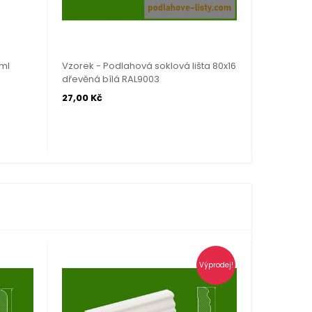
 ml
Vzorek - Podlahová soklová lišta 80x16
Dr.Maxx el
dřevěná bílá RAL9003
27,00 Kč
229,00 Kč
Výprodej!