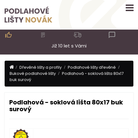

Již 10 let s Vámi
Dřevěné lišty a profily
Podlahové lišty dřevěné
Bukové podlahové lišty
Podlahová - soklová lišta 80x17
buk surový
Podlahová - soklová lišta 80x17 buk
surový