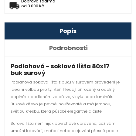
Doprava zdarma
od 3 000 Kč
Popis
Podrobnosti
Podlahová - soklová lišta 80x17
buk surový
Podlahová soklová lišta z buku v surovém provedení je
ideální volbou pro ty, kteří hledají přirozený a odolný
doplněk k podlahám ze dřeva, vinylu nebo laminátu.
Bukové dřevo je pevné, houževnaté a má jemnou,
světlou kresbu, která působí elegantně a čistě.
Surová lišta není nijak povrchově upravená, což vám
umožní lakování, moření nebo olejování přesně podle