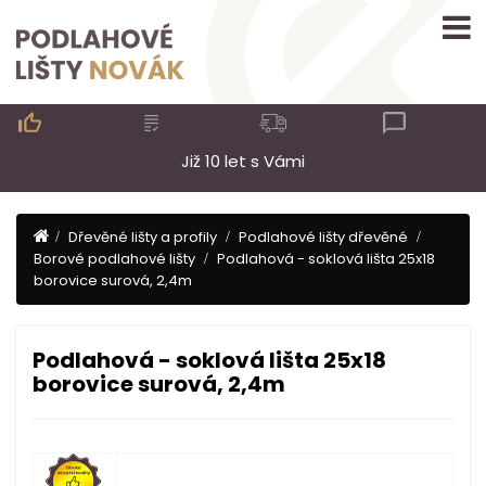

Již 10 let s Vámi
Dřevěné lišty a profily
Podlahové lišty dřevěné
Borové podlahové lišty
Podlahová - soklová lišta 25x18
borovice surová, 2,4m
Podlahová - soklová lišta 25x18
borovice surová, 2,4m